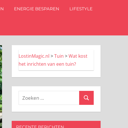
IN
ENERGIE BESPAREN
LIFESTYLE
LostinMagic.nl
>
Tuin
>
Wat kost
het inrichten van een tuin?
Zoeken
Zoeken
naar:
RECENTE BERICHTEN