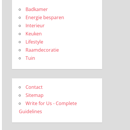
Badkamer
Energie besparen
Interieur
Keuken
Lifestyle
Raamdecoratie
Tuin
Contact
Sitemap
Write for Us - Complete
Guidelines