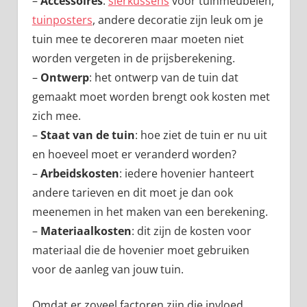
–
Accessoires
:
sierkussens
voor tuinmeubelen,
tuinposters
, andere decoratie zijn leuk om je
tuin mee te decoreren maar moeten niet
worden vergeten in de prijsberekening.
–
Ontwerp
: het ontwerp van de tuin dat
gemaakt moet worden brengt ook kosten met
zich mee.
–
Staat van de tuin
: hoe ziet de tuin er nu uit
en hoeveel moet er veranderd worden?
–
Arbeidskosten
: iedere hovenier hanteert
andere tarieven en dit moet je dan ook
meenemen in het maken van een berekening.
–
Materiaalkosten
: dit zijn de kosten voor
materiaal die de hovenier moet gebruiken
voor de aanleg van jouw tuin.
Omdat er zoveel factoren zijn die invloed