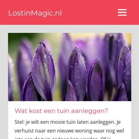
Ga
LostinMagic.nl
naar
MENU
de
Tips
voor
inhoud
een
stijlvol
interieur
van
de
beste
blog
interieurstyling
experts
Wat kost een tuin aanleggen?
Stel: je wilt een mooie tuin laten aanleggen. Je
verhuist naar een nieuwe woning waar nog wel