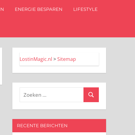
IN
ENERGIE BESPAREN
LIFESTYLE
LostinMagic.nl
>
Sitemap
Zoeken
Zoeken
naar:
RECENTE BERICHTEN