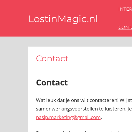
Ga
INTE
naar
LostinMagic.nl
de
CONT
inhoud
Tips
voor
een
stijlvol
interieur
Contact
van
de
beste
Contact
blog
interieurstyling
experts
Wat leuk dat je ons wilt contacteren! Wij 
samenwerkingsvoorstellen te luisteren. Je
nasip.marketing@gmail.com
.