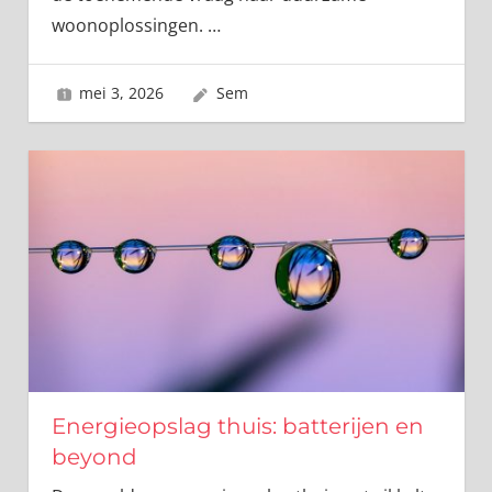
woonoplossingen.
…
mei 3, 2026
Sem
Energieopslag thuis: batterijen en
beyond