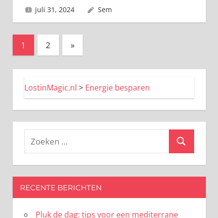
juli 31, 2024
Sem
Berichten
Volgende
1
2
»
berichten
paginering
LostinMagic.nl
>
Energie besparen
Zoeken
Zoeken
naar:
RECENTE BERICHTEN
Pluk de dag: tips voor een mediterrane