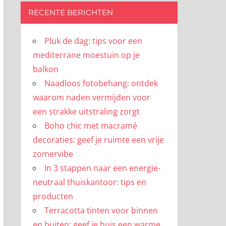
RECENTE BERICHTEN
Pluk de dag: tips voor een
mediterrane moestuin op je
balkon
Naadloos fotobehang: ontdek
waarom naden vermijden voor
een strakke uitstraling zorgt
Boho chic met macramé
decoraties: geef je ruimte een vrije
zomervibe
In 3 stappen naar een energie-
neutraal thuiskantoor: tips en
producten
Terracotta tinten voor binnen
en buiten: geef je huis een warme