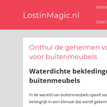
Ga
INTE
naar
LostinMagic.nl
de
CONT
inhoud
Tips
voor
een
stijlvol
interieur
Onthul de geheimen va
van
voor buitenmeubels
de
beste
blog
Waterdichte bekleding
interieurstyling
experts
buitenmeubels
In de wereld van buitenmeubels speelt wate
belangrijk in een klimaat dat wordt gek