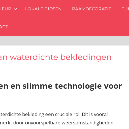
RIEUR
LOKALE GIDSEN
RAAMDECORATIE
TU
ACT
n waterdichte bekledingen
en en slimme technologie voor
rdichte bekleding een cruciale rol. Dit is vooral
enmerkt door onvoorspelbare weersomstandigheden.