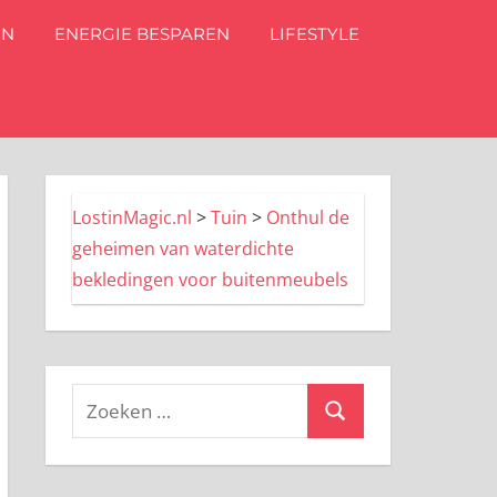
IN
ENERGIE BESPAREN
LIFESTYLE
LostinMagic.nl
>
Tuin
>
Onthul de
geheimen van waterdichte
bekledingen voor buitenmeubels
Zoeken
Zoeken
naar: