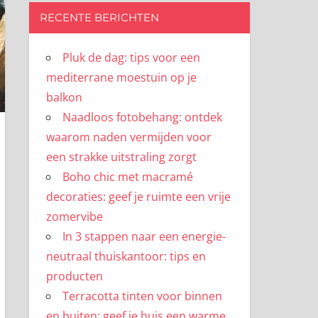
RECENTE BERICHTEN
Pluk de dag: tips voor een
mediterrane moestuin op je
balkon
Naadloos fotobehang: ontdek
waarom naden vermijden voor
een strakke uitstraling zorgt
Boho chic met macramé
decoraties: geef je ruimte een vrije
zomervibe
In 3 stappen naar een energie-
neutraal thuiskantoor: tips en
producten
Terracotta tinten voor binnen
en buiten: geef je huis een warme