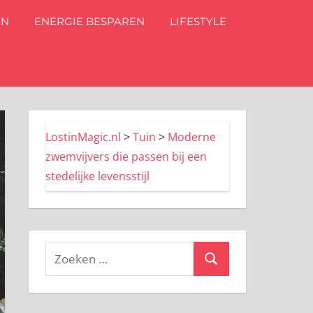
IN
ENERGIE BESPAREN
LIFESTYLE
LostinMagic.nl
>
Tuin
>
Moderne
zwemvijvers die passen bij een
stedelijke levensstijl
Zoeken
Zoeken
naar: