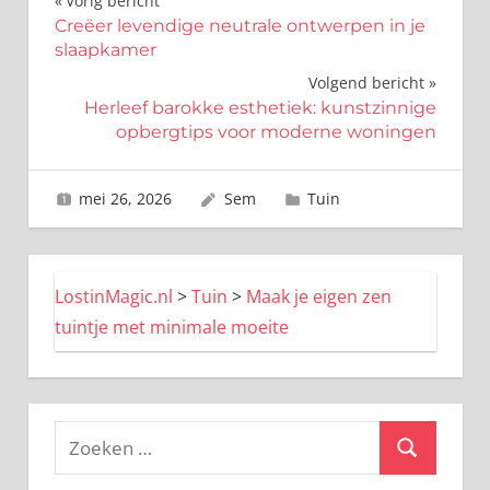
Bericht
Vorig bericht
Creëer levendige neutrale ontwerpen in je
navigatie
slaapkamer
Volgend bericht
Herleef barokke esthetiek: kunstzinnige
opbergtips voor moderne woningen
mei 26, 2026
Sem
Tuin
LostinMagic.nl
>
Tuin
>
Maak je eigen zen
tuintje met minimale moeite
Zoeken
Zoeken
naar: