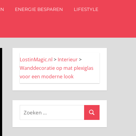
IN
ENERGIE BESPAREN
LIFESTYLE
LostinMagic.nl
>
Interieur
>
Wanddecoratie op mat plexiglas
voor een moderne look
Zoeken
Zoeken
naar: