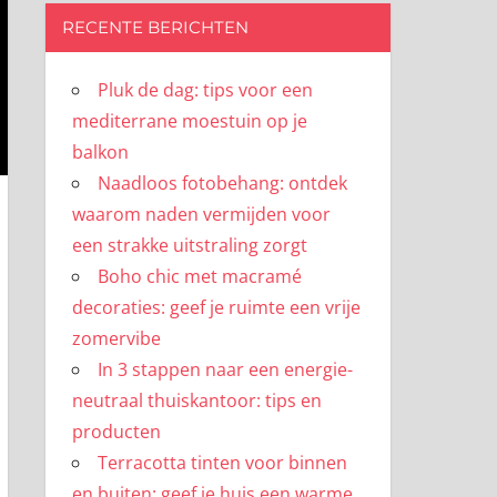
RECENTE BERICHTEN
Pluk de dag: tips voor een
mediterrane moestuin op je
balkon
Naadloos fotobehang: ontdek
waarom naden vermijden voor
een strakke uitstraling zorgt
Boho chic met macramé
decoraties: geef je ruimte een vrije
zomervibe
In 3 stappen naar een energie-
neutraal thuiskantoor: tips en
producten
Terracotta tinten voor binnen
en buiten: geef je huis een warme