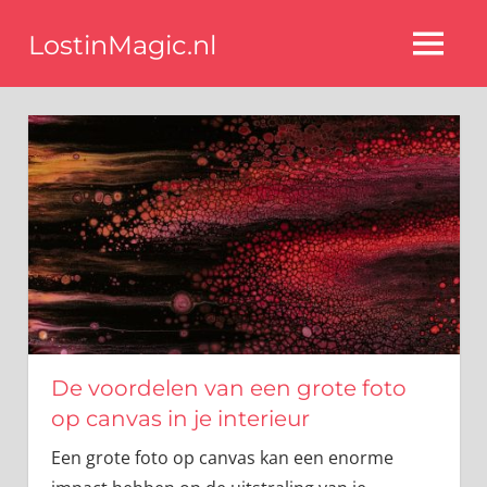
Ga
LostinMagic.nl
naar
MENU
de
Tips
voor
inhoud
een
stijlvol
interieur
van
de
beste
blog
interieurstyling
experts
De voordelen van een grote foto
op canvas in je interieur
Een grote foto op canvas kan een enorme