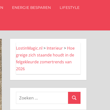
IN
ENERGIE BESPAREN
LIFESTYLE
LostinMagic.nl
>
Interieur
>
Hoe
greige zich staande houdt in de
felgekleurde zomertrends van
2026
Zoeken
Zoeken
naar: