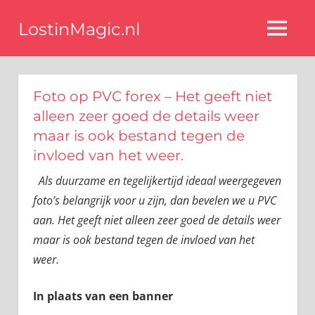
Ga
LostinMagic.nl
naar
MENU
de
Tips
voor
inhoud
een
Foto op PVC forex – Het geeft niet
stijlvol
interieur
alleen zeer goed de details weer
van
maar is ook bestand tegen de
de
invloed van het weer.
beste
blog
Als duurzame en tegelijkertijd ideaal weergegeven
interieurstyling
foto’s belangrijk voor u zijn, dan bevelen we u PVC
experts
aan. Het geeft niet alleen zeer goed de details weer
maar is ook bestand tegen de invloed van het
weer.
In plaats van een banner