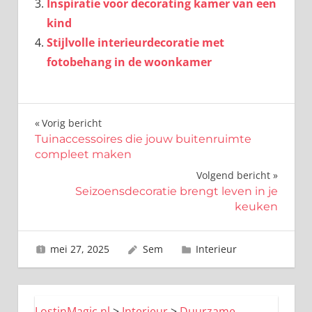
Inspiratie voor decorating kamer van een
kind
Stijlvolle interieurdecoratie met
fotobehang in de woonkamer
Bericht
Vorig bericht
Tuinaccessoires die jouw buitenruimte
navigatie
compleet maken
Volgend bericht
Seizoensdecoratie brengt leven in je
keuken
mei 27, 2025
Sem
Interieur
LostinMagic.nl
>
Interieur
>
Duurzame