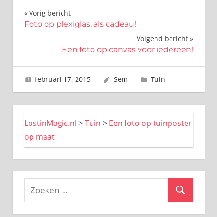
Bericht
Vorig bericht
Foto op plexiglas, als cadeau!
navigatie
Volgend bericht
Een foto op canvas voor iedereen!
februari 17, 2015
Sem
Tuin
LostinMagic.nl
>
Tuin
>
Een foto op tuinposter
op maat
Zoeken
Zoeken
naar: