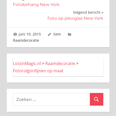
Bericht
Fotobehang New York
navigatie
Volgend bericht
Foto op plexiglas New York
juni 10, 2015
Sem
Raamdecoratie
LostinMagic.nl
>
Raamdecoratie
>
Fotorolgordijnen op maat
Zoeken
Zoeken
naar: