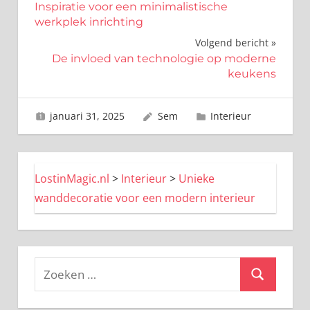
Inspiratie voor een minimalistische
navigatie
werkplek inrichting
Volgend bericht
De invloed van technologie op moderne
keukens
januari 31, 2025
Sem
Interieur
LostinMagic.nl
>
Interieur
>
Unieke
wanddecoratie voor een modern interieur
Zoeken
Zoeken
naar: