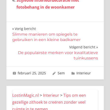
Stijlvolle interieurdecoratie met
fotobehang in de woonkamer
Bericht
Vorig bericht
Slimme manieren om spiegels te
navigatie
gebruiken in een kleine badkamer
Volgend bericht
De populairste merken voor kwalitatieve
tuinkussens
februari 25, 2025
Sem
Interieur
LostinMagic.nl
>
Interieur
>
Tips om een
gezellige zithoek te creëren zonder veel
ruimte in te nemen