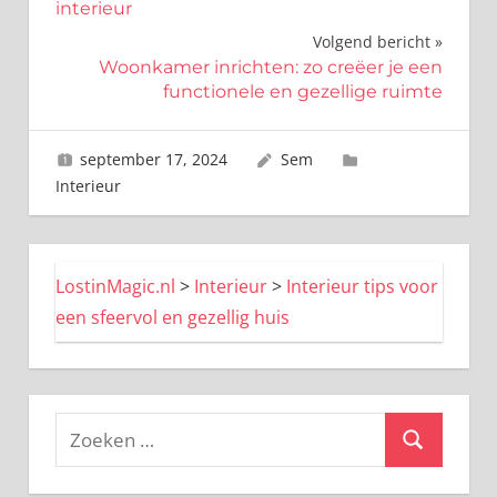
navigatie
interieur
Volgend bericht
Woonkamer inrichten: zo creëer je een
functionele en gezellige ruimte
september 17, 2024
Sem
Interieur
LostinMagic.nl
>
Interieur
>
Interieur tips voor
een sfeervol en gezellig huis
Zoeken
Zoeken
naar: