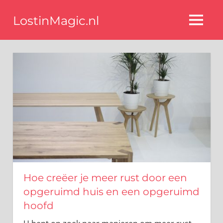
Ga
LostinMagic.nl
naar
MENU
de
Tips
voor
inhoud
een
stijlvol
interieur
van
de
beste
blog
interieurstyling
experts
Hoe creëer je meer rust door een
opgeruimd huis en een opgeruimd
hoofd