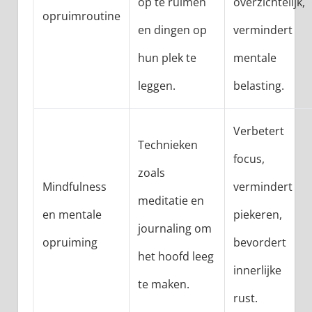
op te ruimen
overzichtelijk,
opruimroutine
en dingen op
vermindert
hun plek te
mentale
leggen.
belasting.
Verbetert
Technieken
focus,
zoals
Mindfulness
vermindert
meditatie en
en mentale
piekeren,
journaling om
opruiming
bevordert
het hoofd leeg
innerlijke
te maken.
rust.