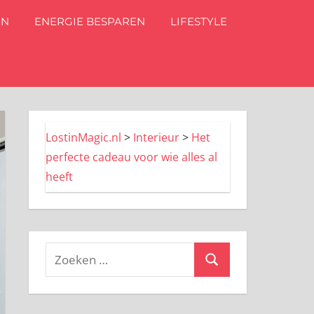
IN
ENERGIE BESPAREN
LIFESTYLE
LostinMagic.nl
>
Interieur
>
Het
perfecte cadeau voor wie alles al
heeft
Zoeken
Zoeken
naar: