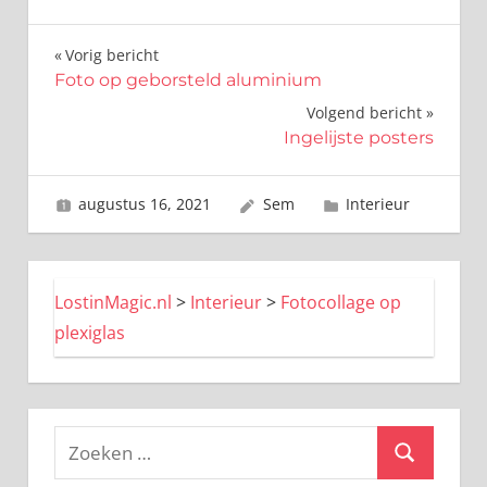
Bericht
Vorig bericht
Foto op geborsteld aluminium
navigatie
Volgend bericht
Ingelijste posters
augustus 16, 2021
Sem
Interieur
LostinMagic.nl
>
Interieur
>
Fotocollage op
plexiglas
Zoeken
Zoeken
naar: