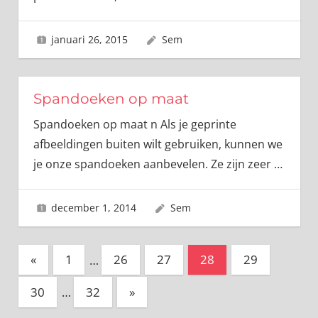
januari 26, 2015
Sem
Spandoeken op maat
Spandoeken op maat n Als je geprinte
afbeeldingen buiten wilt gebruiken, kunnen we
je onze spandoeken aanbevelen. Ze zijn zeer
…
december 1, 2014
Sem
Berichten
Vorige
«
1
…
26
27
28
29
berichten
paginering
Volgende
30
…
32
»
berichten