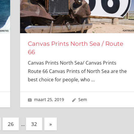
Canvas Prints North Sea / Route
66
Canvas Prints North Sea/ Canvas Prints
Route 66 Canvas Prints of North Sea are the
best choice for people, who
…
maart 25, 2019
Sem
Volgende
26
…
32
»
berichten