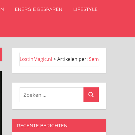
IN
ENERGIE BESPAREN
LIFESTYLE
LostinMagic.nl
>
Artikelen per:
Sem
Zoeken
Zoeken
naar:
RECENTE BERICHTEN